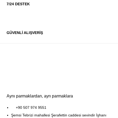
7/24 DESTEK
GÜVENLİ ALIŞVERİŞ
Aynı parmaklardan, ayrı parmaklara
+90 507 974 9551
Şemsi Tebrizi mahallesi Şerafettin caddesi sevindir İşhanı