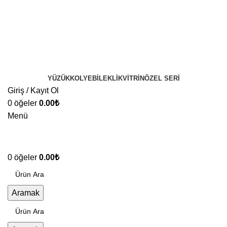
YÜZÜK
KOLYE
BILEKLIK
VITRIN
ÖZEL SERI
Giriş / Kayıt Ol
0
öğeler
0.00
₺
Menü
0
öğeler
0.00
₺
Aramak