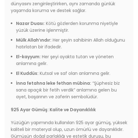
dünyasını zenginleştirirken, aynı zamanda günlük
yaşamda koruma ve destek sağlar.
Nazar Duası:
Kötü gözlerden korunma niyetiyle
yüzük üzerine işlenmiştir.
Mülk Allah’ındır:
Her şeyin sahibinin Allah olduğunu
hatırlatan bir ifadedir.
El-kayyum:
Her şeyi ayakta tutan ve yöneten
anlamına gelir.
El Kuddüs:
Kutsal ve saf olan anlamına gelir.
İnna fetahna leke fethan mübina:
“Şüphesiz biz
sana apaçık bir fetih verdik” anlamına gelen bu
ayet, başarının ve zaferin sembolüdür.
925 Ayar Gümüş: Kalite ve Dayanıklılık
Yüzüğün yapımında kullanılan 925 ayar gümüş, yüksek
kaliteli bir materyal olup, uzun ömürlü ve dayanıklıdır.
Gümüşün doğal parlaklığı ve estetik duruşu, bu