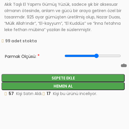
Akik Taşlı El Yapımı Gümüş Yüzük, sadece şık bir aksesuar
olmanın ötesinde, anlam ve gücü bir araya getiren özel bir
tasarımdır. 925 ayar gümüşten üretilmiş olup, Nazar Duası,
“Mülk Allah’ındır”, “El-kayyum”, “El Kuddüs” ve “İnna fetahna
leke fethan mübina” yazıları ile süslenmiştir.
99 adet stokta
*
Parmak Ölçüsü:
SEPETE EKLE
HEMEN AL
57
Kişi Satın Aldı.
17
Kişi bu ürünü inceliyor.