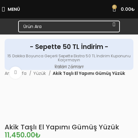
0
MENÜ
0.00
₺
- Sepette 50 TL İndirim -
15 Dakika Boyunca Geçerli Sepette Ekstra 50 TL İndirim Kuponunu
Kaçırmayın
Dakika
Saniye
Kalan Zaman
Büyütmek için tıklayın
Ana Sayfa
Yüzük
Akik Taşlı El Yapımı Gümüş Yüzük
Akik Taşlı El Yapımı Gümüş Yüzük
₺