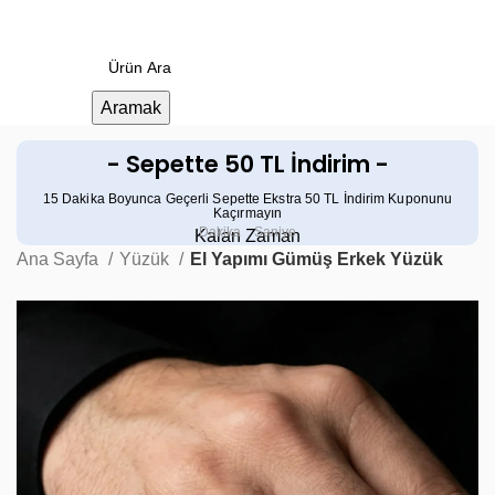
0
Menü
0.00
₺
Aramak
- Sepette 50 TL İndirim -
15 Dakika Boyunca Geçerli Sepette Ekstra 50 TL İndirim Kuponunu
Kaçırmayın
Dakika
Saniye
Kalan Zaman
Ana Sayfa
Yüzük
El Yapımı Gümüş Erkek Yüzük