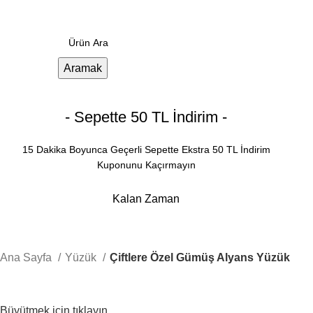
0
Menü
0.00
₺
Aramak
- Sepette 50 TL İndirim -
15 Dakika Boyunca Geçerli Sepette Ekstra 50 TL İndirim
Kuponunu Kaçırmayın
Kalan Zaman
Dakika
Saniye
Ana Sayfa
Yüzük
Çiftlere Özel Gümüş Alyans Yüzük
Büyütmek için tıklayın