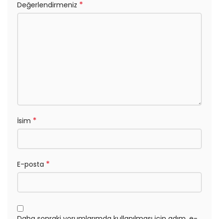
*
Değerlendirmeniz
*
İsim
*
E-posta
Daha sonraki yorumlarımda kullanılması için adım, e-