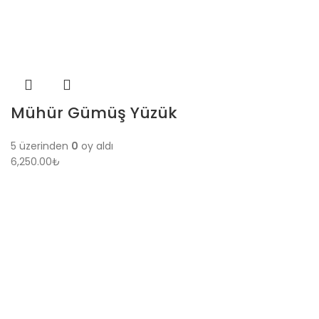
Mühür Gümüş Yüzük
5 üzerinden
0
oy aldı
6,250.00
₺