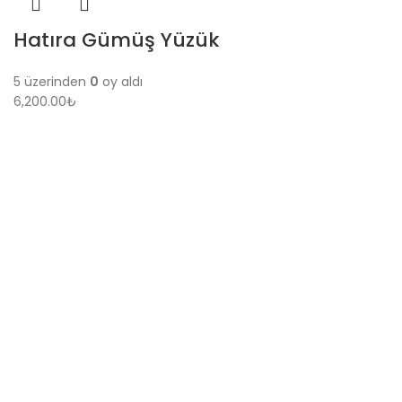
Hatıra Gümüş Yüzük
5 üzerinden
0
oy aldı
6,200.00
₺