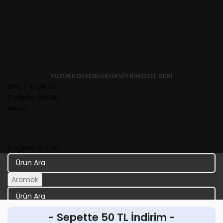
YÜZÜK
KOLYE
BILEKLIK
VITRIN
ÖZEL SERI
Giriş / Kayıt Ol
0
öğeler
0.00
₺
Menü
0
öğeler
0.00
₺
Aramak
Aramak
- Sepette 50 TL İndirim -