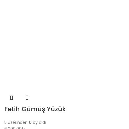
Fetih Gümüş Yüzük
5 üzerinden
0
oy aldı
6,000.00
₺