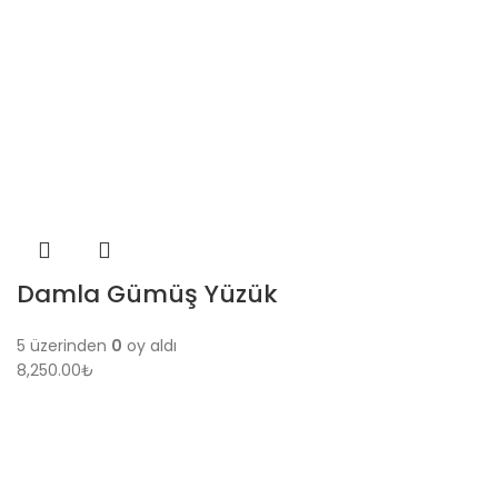
Damla Gümüş Yüzük
5 üzerinden
0
oy aldı
8,250.00
₺