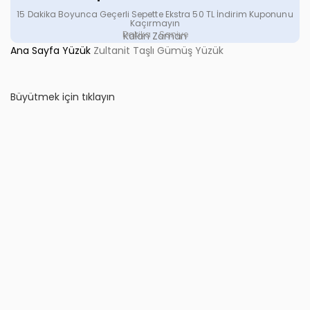
15 Dakika Boyunca Geçerli Sepette Ekstra 50 TL İndirim Kuponunu
Kaçırmayın
Dakika
Saniye
Kalan Zaman
Ana Sayfa
Yüzük
Zultanit Taşlı Gümüş Yüzük
Büyütmek için tıklayın