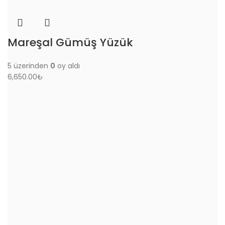
Mareşal Gümüş Yüzük
5 üzerinden
0
oy aldı
6,650.00
₺