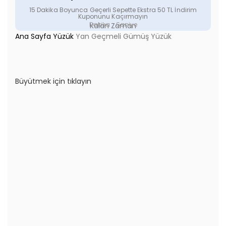
15 Dakika Boyunca Geçerli Sepette Ekstra 50 TL İndirim
Kuponunu Kaçırmayın
Dakika
Saniye
Kalan Zaman
Ana Sayfa
Yüzük
Yan Geçmeli Gümüş Yüzük
Büyütmek için tıklayın