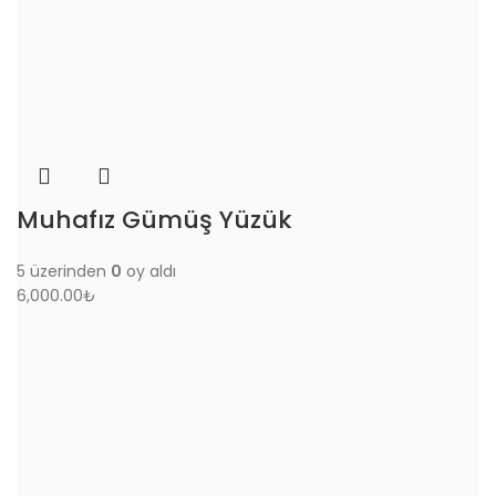
Muhafız Gümüş Yüzük
5 üzerinden
0
oy aldı
6,000.00
₺