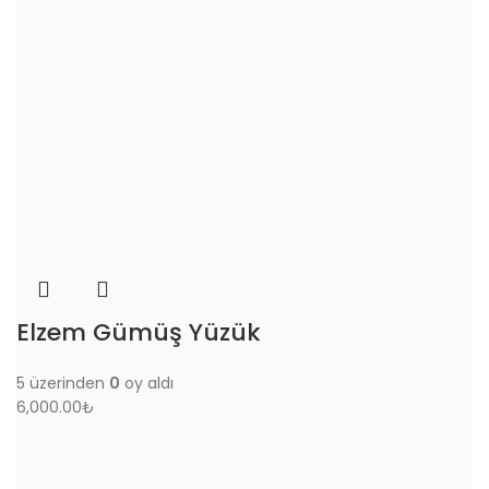
Elzem Gümüş Yüzük
5 üzerinden
0
oy aldı
6,000.00
₺