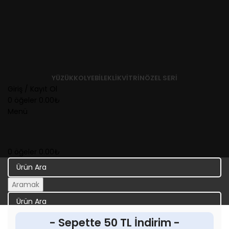
YÜZÜK
KOLYE
BILEKLIK
VITRIN
ÖZEL SERI
Giriş / Kayıt Ol
0
öğeler
0.00
₺
Menü
0
öğeler
0.00
₺
Aramak
Aramak
- Sepette 50 TL İndirim -