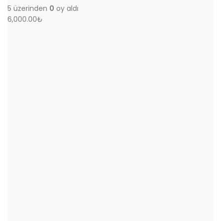
5 üzerinden
0
oy aldı
6,000.00
₺