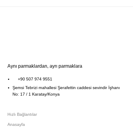
Aynı parmaklardan, ayrı parmaklara
+90 507 974 9551
Şemsi Tebrizi mahallesi Şerafettin caddesi sevindir İşhanı
No: 17 / 1 Karatay/Konya
Hızlı Bağlantılar
Anasayfa