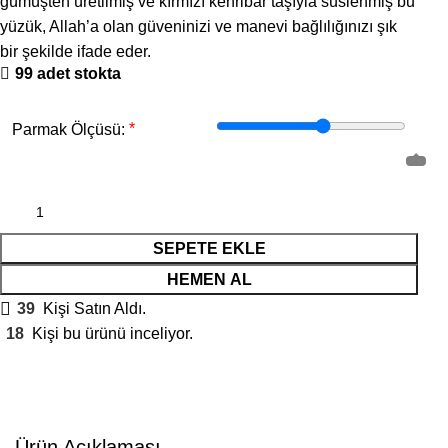
gümüşten üretilmiş ve kırmızı kehribar taşıyla süslenmiş bu
yüzük, Allah’a olan güveninizi ve manevi bağlılığınızı şık
bir şekilde ifade eder.
99 adet stokta
*
Parmak Ölçüsü:
SEPETE EKLE
HEMEN AL
39
Kişi Satın Aldı.
18
Kişi bu ürünü inceliyor.
Ürün Açıklaması