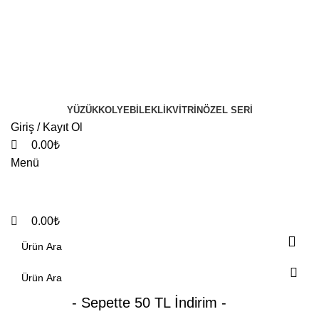
0
0
YÜZÜK
KOLYE
BILEKLIK
VITRIN
ÖZEL SERI
Giriş / Kayıt Ol
0.00
₺
Menü
0.00
₺
- Sepette 50 TL İndirim -