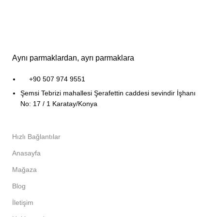
Aynı parmaklardan, ayrı parmaklara
+90 507 974 9551
Şemsi Tebrizi mahallesi Şerafettin caddesi sevindir İşhanı
No: 17 / 1 Karatay/Konya
Hızlı Bağlantılar
Anasayfa
Mağaza
Blog
İletişim