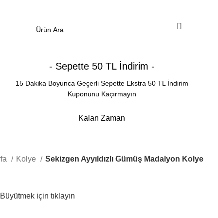
0
Menü
0.00
₺
- Sepette 50 TL İndirim -
15 Dakika Boyunca Geçerli Sepette Ekstra 50 TL İndirim
Kuponunu Kaçırmayın
Kalan Zaman
Dakika
Saniye
yfa
Kolye
Sekizgen Ayyıldızlı Gümüş Madalyon Kolye
Büyütmek için tıklayın