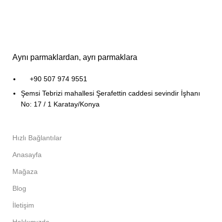
Aynı parmaklardan, ayrı parmaklara
+90 507 974 9551
Şemsi Tebrizi mahallesi Şerafettin caddesi sevindir İşhanı
No: 17 / 1 Karatay/Konya
Hızlı Bağlantılar
Anasayfa
Mağaza
Blog
İletişim