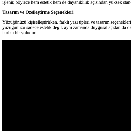
işlenir, böylece hem estetik hem de dayanıklılık açısından yüksek standartl
Tasarım ve Özelleştirme Seçenekleri
Yüzüğünüzü kişiselleştirirken, farklı yazı tipleri ve tasarım seçenekler
yüzüğünüzü sadece estetik değil, aynı zamanda duygusal açıdan da değer
harika bir yoludur.