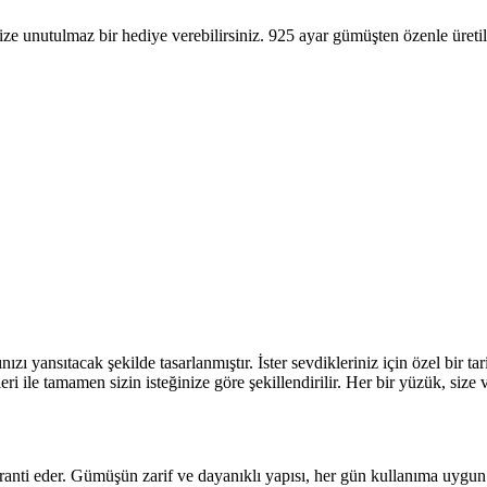
e unutulmaz bir hediye verebilirsiniz. 925 ayar gümüşten özenle üretilen
yansıtacak şekilde tasarlanmıştır. İster sevdikleriniz için özel bir tari
ri ile tamamen sizin isteğinize göre şekillendirilir. Her bir yüzük, size
ti eder. Gümüşün zarif ve dayanıklı yapısı, her gün kullanıma uygun o