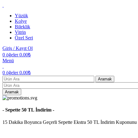
Yüzük
Kolye
Bileklik
Vitrin
Özel Seri
Giriş / Kayıt Ol
0
öğeler
0.00
₺
Menü
0
öğeler
0.00
₺
Aramak
Aramak
- Sepette 50 TL İndirim -
15 Dakika Boyunca Geçerli Sepette Ekstra 50 TL İndirim Kuponunu