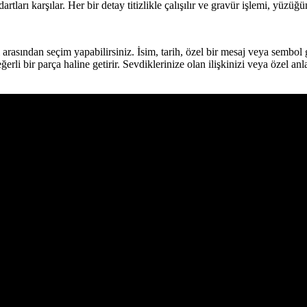
arı karşılar. Her bir detay titizlikle çalışılır ve gravür işlemi, yüzüğün k
i arasından seçim yapabilirsiniz. İsim, tarih, özel bir mesaj veya sembol 
li bir parça haline getirir. Sevdiklerinize olan ilişkinizi veya özel an