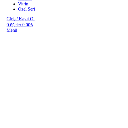
Vitrin
Özel Seri
Giriş / Kayıt Ol
0
öğeler
0.00
₺
Menü