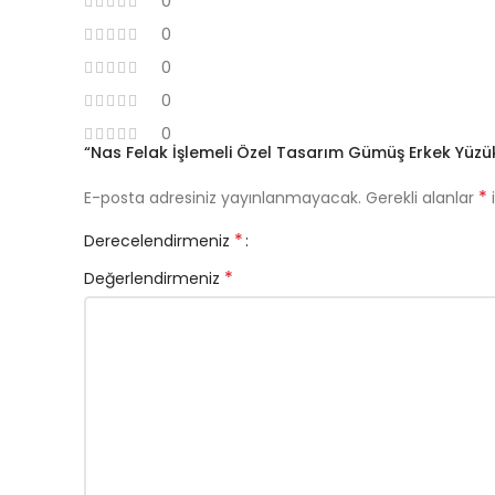
0
0
0
0
0
“Nas Felak İşlemeli Özel Tasarım Gümüş Erkek Yüzük” 
*
E-posta adresiniz yayınlanmayacak.
Gerekli alanlar
i
*
Derecelendirmeniz
*
Değerlendirmeniz