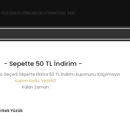
YÜZÜK
KOLYE
BILEKLIK
VITRIN
ÖZEL SERI
- Sepette 50 TL İndirim -
a Geçerli Sepette Ekstra 50 TL İndirim Kuponunu Kaçırmayın
Kupon Kodu: Vezir50
Kalan Zaman
San
Erkek Yüzük