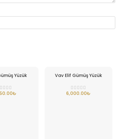
Gümüş Yüzük
Vav Elif Gümüş Yüzük
₺
₺
Zih