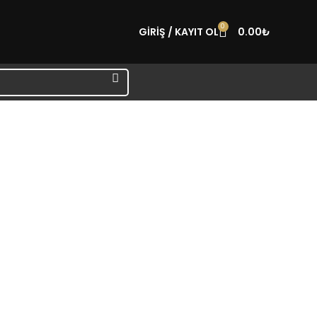
0
GIRIŞ / KAYIT OL
0.00
₺
iye