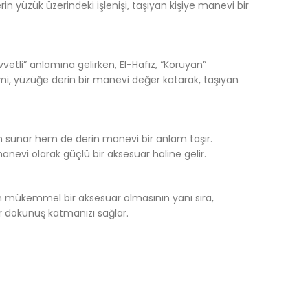
in yüzük üzerindeki işlenişi, taşıyan kişiye manevi bir
vvetli” anlamına gelirken, El-Hafız, “Koruyan”
smi, yüzüğe derin bir manevi değer katarak, taşıyan
nüm sunar hem de derin manevi bir anlam taşır.
nevi olarak güçlü bir aksesuar haline gelir.
n mükemmel bir aksesuar olmasının yanı sıra,
bir dokunuş katmanızı sağlar.