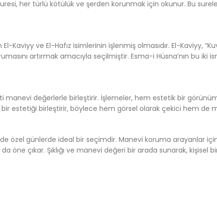
Suresi, her türlü kötülük ve şerden korunmak için okunur. Bu sureler
l-Kaviyy ve El-Hafız isimlerinin işlenmiş olmasıdır. El-Kaviyy, “Ku
rumasını artırmak amacıyla seçilmiştir. Esma-i Hüsna’nın bu iki i
eti manevi değerlerle birleştirir. İşlemeler, hem estetik bir görü
r estetiği birleştirir, böylece hem görsel olarak çekici hem de ma
de özel günlerde ideal bir seçimdir. Manevi koruma arayanlar içi
 da öne çıkar. Şıklığı ve manevi değeri bir arada sunarak, kişisel 