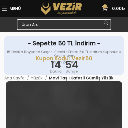
0
MENÜ
0.00
₺
- Sepette 50 TL İndirim -
15 Dakika Boyunca Geçerli Sepette Ekstra 50 TL İndirim Kuponunu
Kaçırmayın
Kupon Kodu: Vezir50
14
54
Kalan Zaman
Dakika
Saniye
Ana Sayfa
Yüzük
Mavi Taşlı Kafesli Gümüş Yüzük