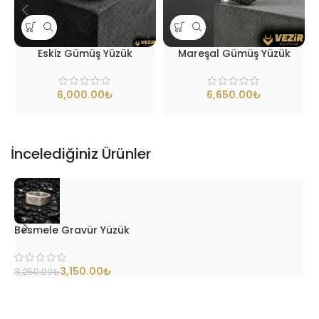
Eskiz Gümüş Yüzük
Mareşal Gümüş Yüzük
₺
₺
İncelediğiniz Ürünler
Besmele Gravür Yüzük
B
3,150.00
₺
3,250.00
₺