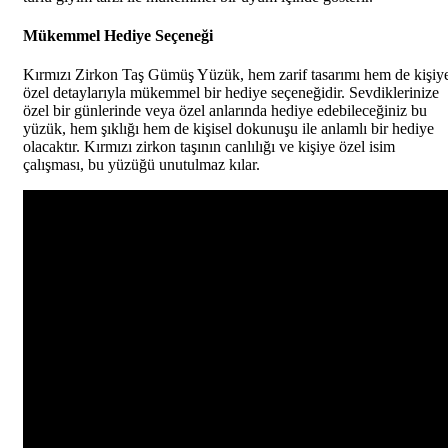
Mükemmel Hediye Seçeneği
Kırmızı Zirkon Taş Gümüş Yüzük, hem zarif tasarımı hem de kişiy
özel detaylarıyla mükemmel bir hediye seçeneğidir. Sevdiklerinize
özel bir günlerinde veya özel anlarında hediye edebileceğiniz bu
yüzük, hem şıklığı hem de kişisel dokunuşu ile anlamlı bir hediye
olacaktır. Kırmızı zirkon taşının canlılığı ve kişiye özel isim
çalışması, bu yüzüğü unutulmaz kılar.