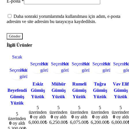
E-posta
*
Daha sonraki yorumlarımda kullanılması için adım, e-posta
adresim ve site adresim bu tarayıcıya kaydedilsin.
İlgili Ürünler
Sıcak
Seçenekler
Hızlı
Seçenekler
Hızlı
Seçenekler
Hızlı
Seçenekler
Hızlı
Seçenek
Hı
Seçenekler
Hızlı
görünüm
görünüm
görünüm
görünüm
gö
görünüm
Eskiz
Mühür
Rumeli
Tuğra
Vav Elif
Beyefendi
Gümüş
Gümüş
Gümüş
Gümüş
Gümüş
Gümüş
Yüzük
Yüzük
Yüzük
Yüzük
Yüzük
Yüzük
5
5
5
5
5
üzerinden
üzerinden
üzerinden
üzerinden
üzerinde
5
0
oy aldı
0
oy aldı
0
oy aldı
0
oy aldı
0
oy aldı
üzerinden
6,000.00
₺
6,250.00
₺
6,075.00
₺
6,200.00
₺
6,000.00
0
oy aldı
5,300.00
₺