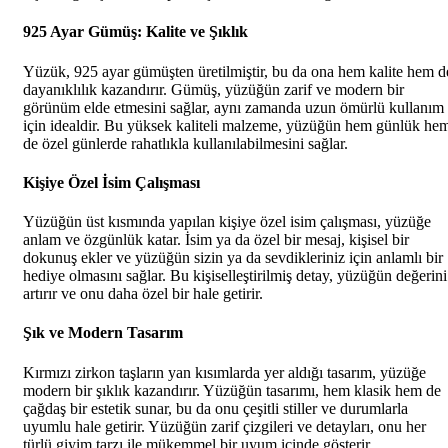
925 Ayar Gümüş: Kalite ve Şıklık
Yüzük, 925 ayar gümüşten üretilmiştir, bu da ona hem kalite hem d
dayanıklılık kazandırır. Gümüş, yüzüğün zarif ve modern bir
görünüm elde etmesini sağlar, aynı zamanda uzun ömürlü kullanım
için idealdir. Bu yüksek kaliteli malzeme, yüzüğün hem günlük he
de özel günlerde rahatlıkla kullanılabilmesini sağlar.
Kişiye Özel İsim Çalışması
Yüzüğün üst kısmında yapılan kişiye özel isim çalışması, yüzüğe
anlam ve özgünlük katar. İsim ya da özel bir mesaj, kişisel bir
dokunuş ekler ve yüzüğün sizin ya da sevdikleriniz için anlamlı bir
hediye olmasını sağlar. Bu kişiselleştirilmiş detay, yüzüğün değerini
artırır ve onu daha özel bir hale getirir.
Şık ve Modern Tasarım
Kırmızı zirkon taşların yan kısımlarda yer aldığı tasarım, yüzüğe
modern bir şıklık kazandırır. Yüzüğün tasarımı, hem klasik hem de
çağdaş bir estetik sunar, bu da onu çeşitli stiller ve durumlarla
uyumlu hale getirir. Yüzüğün zarif çizgileri ve detayları, onu her
türlü giyim tarzı ile mükemmel bir uyum içinde gösterir.