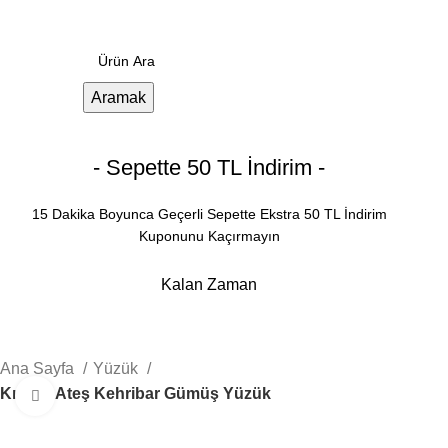
Menü
0.00
₺
Aramak
- Sepette 50 TL İndirim -
15 Dakika Boyunca Geçerli Sepette Ekstra 50 TL İndirim
Kuponunu Kaçırmayın
Kalan Zaman
Dakika
Saniye
Ana Sayfa
Yüzük
Kırmızı Ateş Kehribar Gümüş Yüzük
Büyütmek için tıklayın