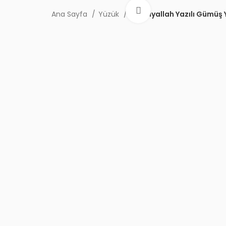
Büyütmek için tıklayı
Ana Sayfa
Yüzük
Hasbiyallah Yazılı Gümüş 