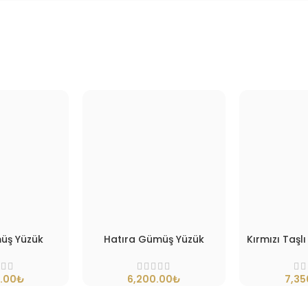
üş Yüzük
Hatıra Gümüş Yüzük
Kırmızı Taş
.00
₺
6,200.00
₺
7,35