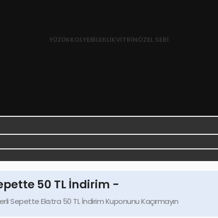
YÜZÜK
KOLYE
BILEKLIK
VITRIN
ÖZEL SERI
epette 50 TL İndirim -
rli Sepette Ekstra 50 TL İndirim Kuponunu Kaçırmayın