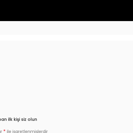
 ilk kişi siz olun
*
ar
ile işaretlenmişlerdir