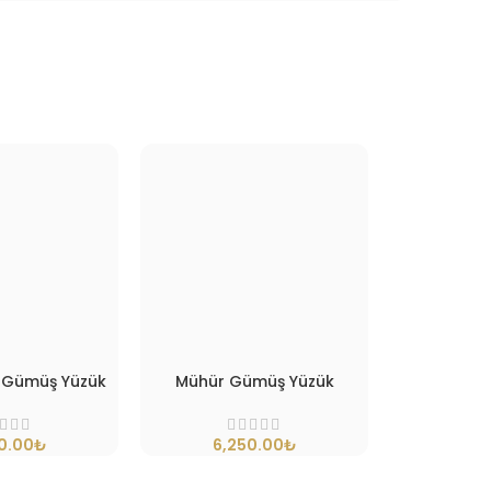
lı Gümüş Yüzük
Mühür Gümüş Yüzük
Vatan G
0.00
₺
6,250.00
₺
6,0