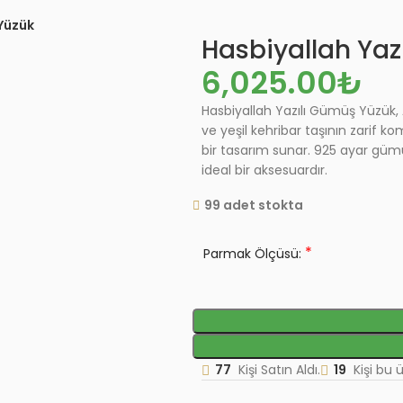
n
Yüzük
Hasbiyallah Yaz
6,025.00
₺
Hasbiyallah Yazılı Gümüş Yüzük, A
ve yeşil kehribar taşının zarif
bir tasarım sunar. 925 ayar gümü
ideal bir aksesuardır.
99 adet stokta
*
Parmak Ölçüsü:
77
Kişi Satın Aldı.
19
Kişi bu 