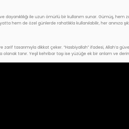
e dayanıklılığı ile uzun ömürlü bir kullanım sunar. Gümüş, hem zari
a hem de özel günlerde rahatlıkla kullanılabilir, her anınıza şıkl
zarif tasarımıyla dikkat çeker. “Hasbiyallah” ifadesi, Allah’a gü
lanak tanır. Yeşil kehribar taşı ise yüzüğe ek bir anlam ve derinl