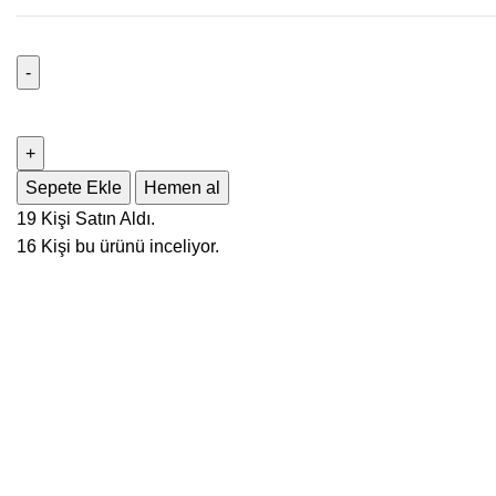
Lacivert
Mikro
Taşlı
Gümüş
Sepete Ekle
Hemen al
Yüzük
19
Kişi Satın Aldı.
adet
16
Kişi bu ürünü inceliyor.