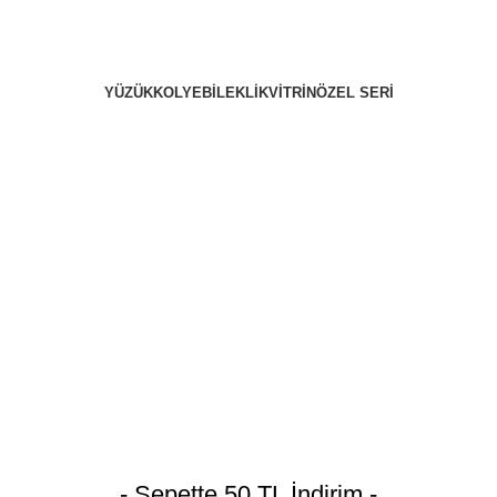
YÜZÜK
KOLYE
BILEKLIK
VITRIN
ÖZEL SERI
- Sepette 50 TL İndirim -