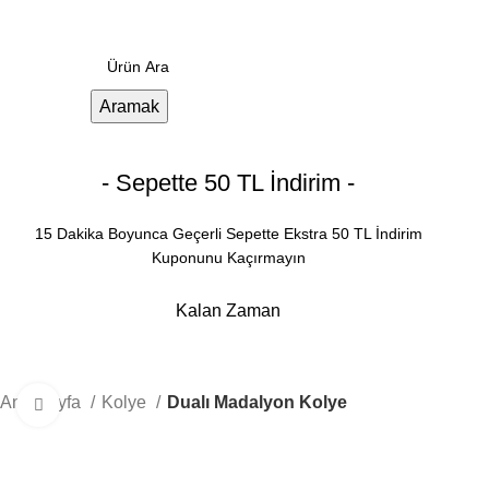
0
Menü
0.00
₺
Aramak
- Sepette 50 TL İndirim -
15 Dakika Boyunca Geçerli Sepette Ekstra 50 TL İndirim
Kuponunu Kaçırmayın
Kalan Zaman
Dakika
Saniye
Ana Sayfa
Kolye
Dualı Madalyon Kolye
Büyütmek için tıklayın