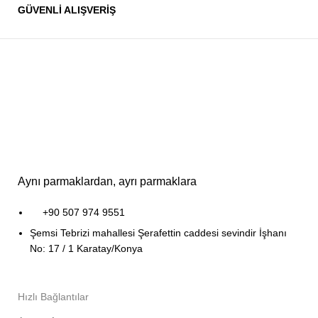
GÜVENLİ ALIŞVERİŞ
Aynı parmaklardan, ayrı parmaklara
+90 507 974 9551
Şemsi Tebrizi mahallesi Şerafettin caddesi sevindir İşhanı
No: 17 / 1 Karatay/Konya
Hızlı Bağlantılar