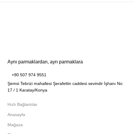
Aynı parmaklardan, ayrı parmaklara
+90 507 974 9551
Şemsi Tebrizi mahallesi Şerafettin caddesi sevindir İşhanı No:
17 / 1 Karatay/Konya
Hızlı Bağlantılar
Anasayfa
Mağaza