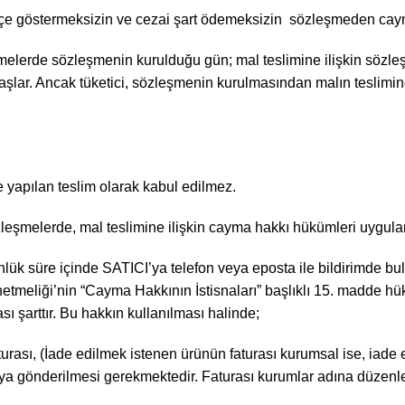
ekçe göstermeksizin ve cezai şart ödemeksizin sözleşmeden cay
melerde sözleşmenin kurulduğu gün; mal teslimine ilişkin sözleşm
 başlar. Ancak tüketici, sözleşmenin kurulmasından malın teslimi
iye yapılan teslim olarak kabul edilmez.
 sözleşmelerde, mal teslimine ilişkin cayma hakkı hükümleri uygula
nlük süre içinde SATICI’ya telefon veya eposta ile bildirimde 
tmeliği’nin “Cayma Hakkının İstisnaları” başlıklı 15. madde 
ması şarttır. Bu hakkın kullanılması halinde;
faturası, (İade edilmek istenen ürünün faturası kurumsal ise, i
ICI’ya gönderilmesi gerekmektedir. Faturası kurumlar adına düze