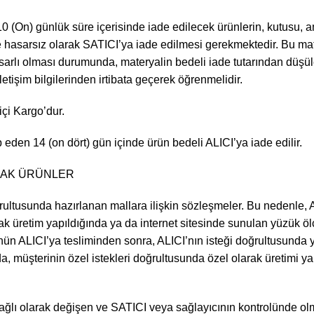
0 (On) günlük süre içerisinde iade edilecek ürünlerin, kutusu, amb
z ve hasarsız olarak SATICI’ya iade edilmesi gerekmektedir. Bu m
arlı olması durumunda, materyalin bedeli iade tutarından düşüle
iletişim bilgilerinden irtibata geçerek öğrenmelidir.
çi Kargo’dur.
eden 14 (on dört) gün içinde ürün bedeli ALICI’ya iade edilir.
ACAK ÜRÜNLER
doğrultusunda hazırlanan mallara ilişkin sözleşmeler. Bu nedenle, A
ak üretim yapıldığında ya da internet sitesinde sunulan yüzük ölç
rünün ALICI’ya tesliminden sonra, ALICI’nın isteği doğrultusunda 
nda, müşterinin özel istekleri doğrultusunda özel olarak üretimi 
bağlı olarak değişen ve SATICI veya sağlayıcının kontrolünde ol