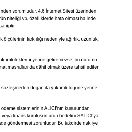
inden sorumludur. 4.6 İnternet Sitesi üzerinden
n niteliği vb. özelliklerde hata olması halinde
sahiptir.
lçülerinin farklılığı nedeniyle ağırlık, uzunluk,
yükümlülüklerini yerine getiremezse, bu durumu
slimat masrafları da dâhil olmak üzere tahsil edilen
de sözleşmeden doğan ifa yükümlülüğüne yerine
er ödeme sistemlerinin ALICI’nın kusurundan
ka veya finans kuruluşun ürün bedelini SATICI’ya
iade göndermesi zorunludur. Bu takdirde nakliye