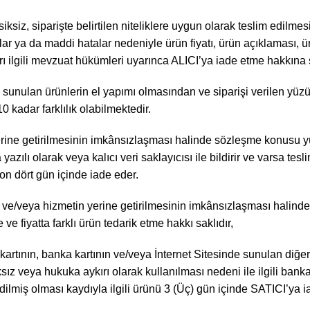
iz, siparişte belirtilen niteliklere uygun olarak teslim edilmes
 ya da maddi hatalar nedeniyle ürün fiyatı, ürün açıklaması, ürü
ları ilgili mevzuat hükümleri uyarınca ALICI’ya iade etme hakkına 
nulan ürünlerin el yapımı olmasından ve siparişi verilen yüzük ö
0 kadar farklılık olabilmektedir.
erine getirilmesinin imkânsızlaşması halinde sözleşme konusu 
yazılı olarak veya kalıcı veri saklayıcısı ile bildirir ve varsa te
on dört gün içinde iade eder.
 ve/veya hizmetin yerine getirilmesinin imkânsızlaşması halin
ve fiyatta farklı ürün tedarik etme hakkı saklıdır,
 kartının, banka kartının ve/veya İnternet Sitesinde sunulan diğ
sız veya hukuka aykırı olarak kullanılması nedeni ile ilgili ban
ilmiş olması kaydıyla ilgili ürünü 3 (Üç) gün içinde SATICI’ya 