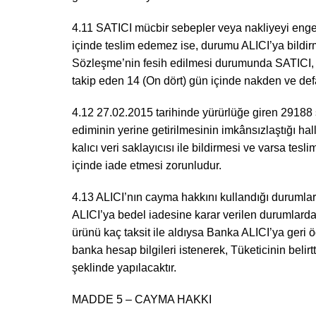
4.11 SATICI mücbir sebepler veya nakliyeyi enge
içinde teslim edemez ise, durumu ALICI’ya bildir
Sözleşme’nin fesih edilmesi durumunda SATICI, var
takip eden 14 (On dört) gün içinde nakden ve de
4.12 27.02.2015 tarihinde yürürlüğe giren 29188 
ediminin yerine getirilmesinin imkânsızlaştığı hal
kalıcı veri saklayıcısı ile bildirmesi ve varsa tes
içinde iade etmesi zorunludur.
4.13 ALICI’nın cayma hakkını kullandığı durumlar
ALICI’ya bedel iadesine karar verilen durumlarda, 
ürünü kaç taksit ile aldıysa Banka ALICI’ya ger
banka hesap bilgileri istenerek, Tüketicinin belir
şeklinde yapılacaktır.
MADDE 5 – CAYMA HAKKI