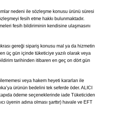
umlar nedeni ile sözleşme konusu ürünü süresi
sözleşmeyi fesih etme hakkı bulunmaktadır.
eleri fesih bildiriminin kendisine ulaşmasını
ıkrası gereği sipariş konusu mal ya da hizmetin
ren üç gün içinde tüketiciye yazılı olarak veya
bildirim tarihinden itibaren en geç on dört gün
dilememesi veya hakem heyeti kararları ile
anka’ya ürünün bedelini tek seferde öder. ALICI
a kapıda ödeme seçeneklerinde iade Tüketiciden
nıcı üyenin adına olması şarttır) havale ve EFT