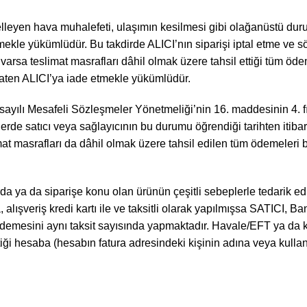
lleyen hava muhalefeti, ulaşımın kesilmesi gibi olağanüstü dur
mekle yükümlüdür. Bu takdirde ALICI’nın siparişi iptal etme ve 
sa teslimat masrafları dâhil olmak üzere tahsil ettiği tüm ödem
faten ALICI’ya iade etmekle yükümlüdür.
sayılı Mesafeli Sözleşmeler Yönetmeliği’nin 16. maddesinin 4. f
lerde satıcı veya sağlayıcının bu durumu öğrendiği tarihten itiba
limat masrafları da dâhil olmak üzere tahsil edilen tüm ödemeleri 
da ya da siparişe konu olan ürünün çeşitli sebeplerle tedarik e
alışveriş kredi kartı ile ve taksitli olarak yapılmışsa SATICI, B
i ödemesini aynı taksit sayısında yapmaktadır. Havale/EFT ya d
ttiği hesaba (hesabın fatura adresindeki kişinin adına veya kulla