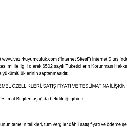
 www.vezirkuyumculuk.com (“İnternet Sitesi”) İnternet Sitesi’nde
ı ve teslimi ile ilgili olarak 6502 sayılı Tüketicilerin Korunması 
e yükümlülüklerinin saptanmasıdır.
 ÖZELLİKLERİ, SATIŞ FİYATI VE TESLİMATINA İLİŞKİN
slimat Bilgileri aşağıda belirtildiği gibidir.
nün temel nitelikleri, tüm vergiler dâhil satış fiyatı ve ödeme şe