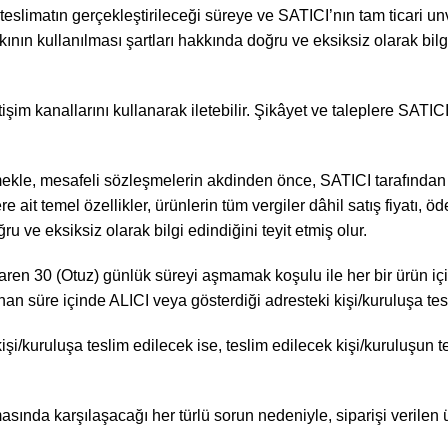
eslimatın gerçekleştirileceği süreye ve SATICI’nın tam ticari unvan
ının kullanılması şartları hakkında doğru ve eksiksiz olarak bilgi
letişim kanallarını kullanarak iletebilir. Şikâyet ve taleplere SATI
mekle, mesafeli sözleşmelerin akdinden önce, SATICI tarafından 
e ait temel özellikler, ürünlerin tüm vergiler dâhil satış fiyatı,
u ve eksiksiz olarak bilgi edindiğini teyit etmiş olur.
aren 30 (Otuz) günlük süreyi aşmamak koşulu ile her bir ürün içi
anan süre içinde ALICI veya gösterdiği adresteki kişi/kuruluşa tesl
şi/kuruluşa teslim edilecek ise, teslim edilecek kişi/kuruluşu
masında karşılaşacağı her türlü sorun nedeniyle, siparişi verile